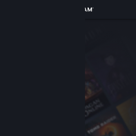
Iniciar sessão
Loja
Comunidade
Sobre
Apoio
Alterar idioma
Instala a app móvel do Steam
Ver versão para computadores