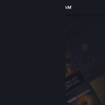
Iniciar sessão
Loja
Comunidade
Sobre
Apoio
Alterar idioma
Instala a app móvel do Steam
Ver versão para computadores