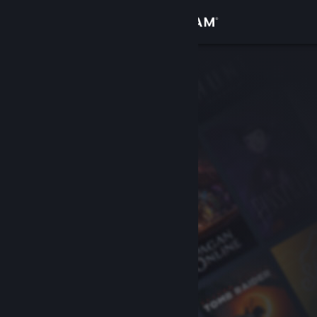
Iniciar sessão
Loja
Comunidade
Sobre
Apoio
Alterar idioma
Instala a app móvel do Steam
Ver versão para computadores