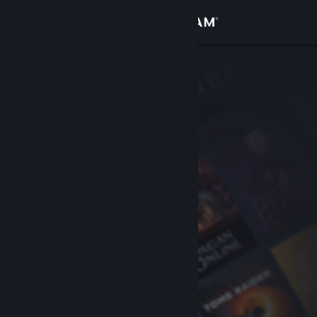
Iniciar sessão
Loja
Comunidade
Sobre
Apoio
Alterar idioma
Instala a app móvel do Steam
Ver versão para computadores