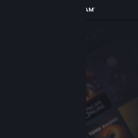
Iniciar sessão
Loja
Comunidade
Sobre
Apoio
Alterar idioma
Instala a app móvel do Steam
Ver versão para computadores