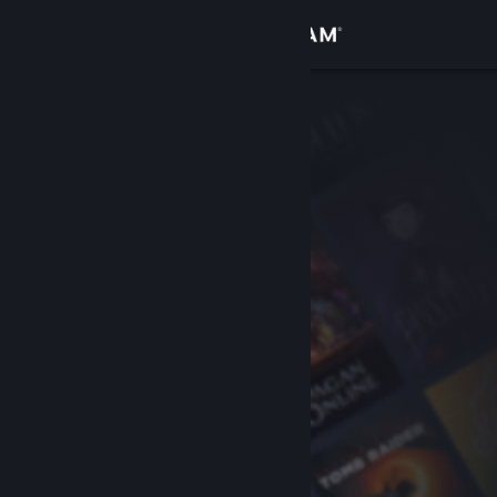
Iniciar sessão
Loja
Comunidade
Sobre
Apoio
Alterar idioma
Instala a app móvel do Steam
Ver versão para computadores