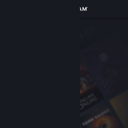
Iniciar sessão
Loja
Comunidade
Sobre
Apoio
Alterar idioma
Instala a app móvel do Steam
Ver versão para computadores