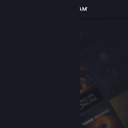
Iniciar sessão
Loja
Comunidade
Sobre
Apoio
Alterar idioma
Instala a app móvel do Steam
Ver versão para computadores