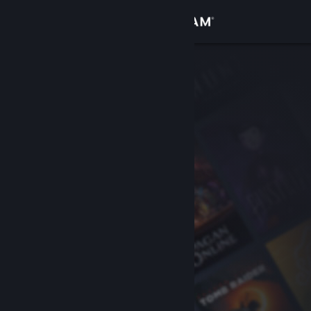
Iniciar sessão
Loja
Comunidade
Sobre
Apoio
Alterar idioma
Instala a app móvel do Steam
Ver versão para computadores