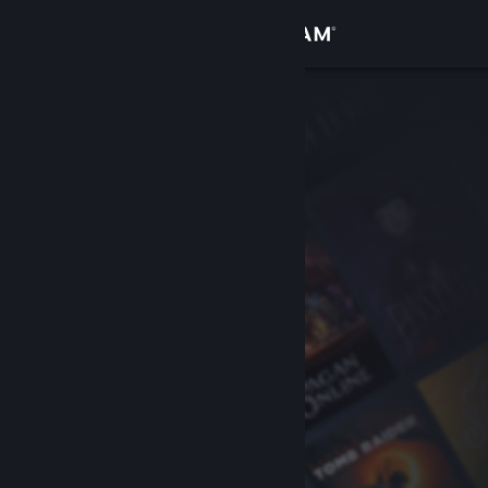
Iniciar sessão
Loja
Comunidade
Sobre
Apoio
Alterar idioma
Instala a app móvel do Steam
Ver versão para computadores