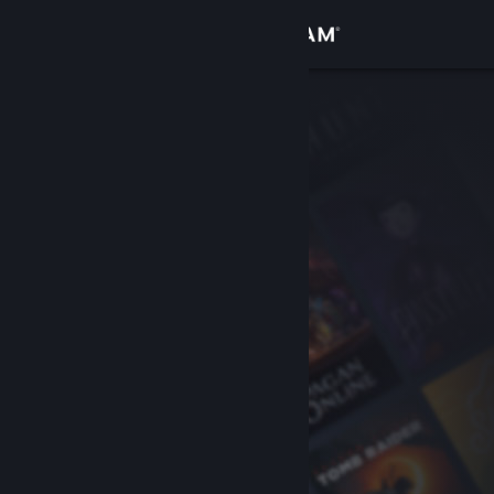
Iniciar sessão
Loja
Comunidade
Sobre
Apoio
Alterar idioma
Instala a app móvel do Steam
Ver versão para computadores