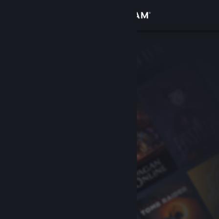
Iniciar sessão
Loja
Comunidade
Sobre
Apoio
Alterar idioma
Instala a app móvel do Steam
Ver versão para computadores