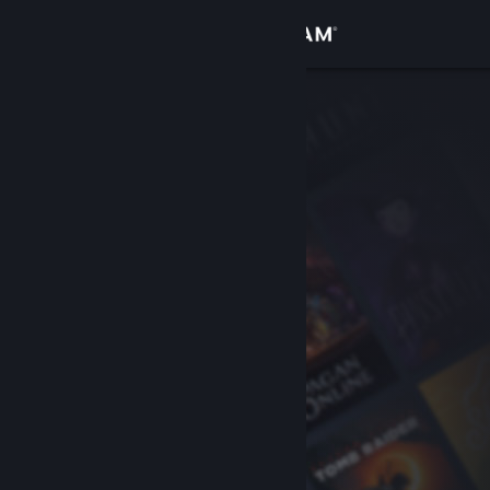
Iniciar sessão
Loja
Comunidade
Sobre
Apoio
Alterar idioma
Instala a app móvel do Steam
Ver versão para computadores