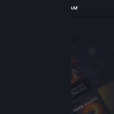
Iniciar sessão
Loja
Comunidade
Sobre
Apoio
Alterar idioma
Instala a app móvel do Steam
Ver versão para computadores