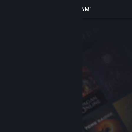
Iniciar sessão
Loja
Comunidade
Sobre
Apoio
Alterar idioma
Instala a app móvel do Steam
Ver versão para computadores