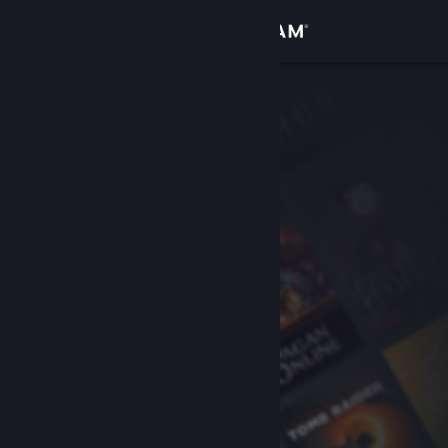
Iniciar sessão
Loja
Comunidade
Sobre
Apoio
Alterar idioma
Instala a app móvel do Steam
Ver versão para computadores