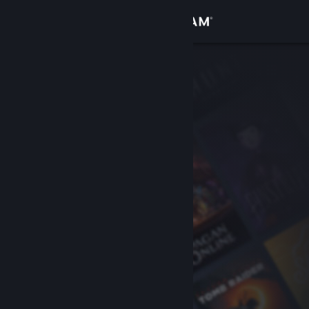
Iniciar sessão
Loja
Comunidade
Sobre
Apoio
Alterar idioma
Instala a app móvel do Steam
Ver versão para computadores