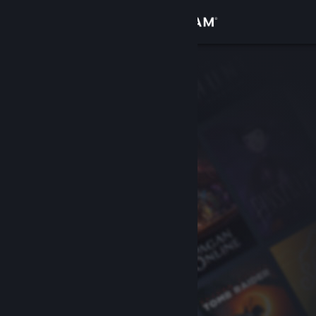
Iniciar sessão
Loja
Comunidade
Sobre
Apoio
Alterar idioma
Instala a app móvel do Steam
Ver versão para computadores