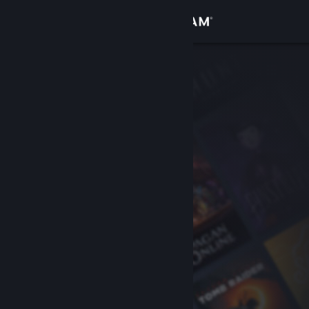
Iniciar sessão
Loja
Comunidade
Sobre
Apoio
Alterar idioma
Instala a app móvel do Steam
Ver versão para computadores