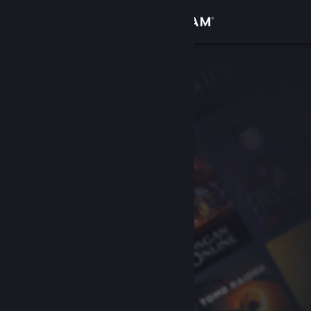
Iniciar sessão
Loja
Comunidade
Sobre
Apoio
Alterar idioma
Instala a app móvel do Steam
Ver versão para computadores