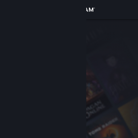
Iniciar sessão
Loja
Comunidade
Sobre
Apoio
Alterar idioma
Instala a app móvel do Steam
Ver versão para computadores