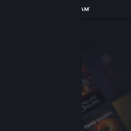
Iniciar sessão
Loja
Comunidade
Sobre
Apoio
Alterar idioma
Instala a app móvel do Steam
Ver versão para computadores