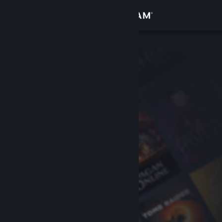
Iniciar sessão
Loja
Comunidade
Sobre
Apoio
Alterar idioma
Instala a app móvel do Steam
Ver versão para computadores