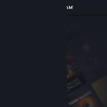
Iniciar sessão
Loja
Comunidade
Sobre
Apoio
Alterar idioma
Instala a app móvel do Steam
Ver versão para computadores