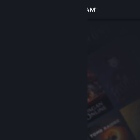
Iniciar sessão
Loja
Comunidade
Sobre
Apoio
Alterar idioma
Instala a app móvel do Steam
Ver versão para computadores