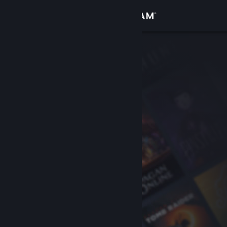
Iniciar sessão
Loja
Comunidade
Sobre
Apoio
Alterar idioma
Instala a app móvel do Steam
Ver versão para computadores