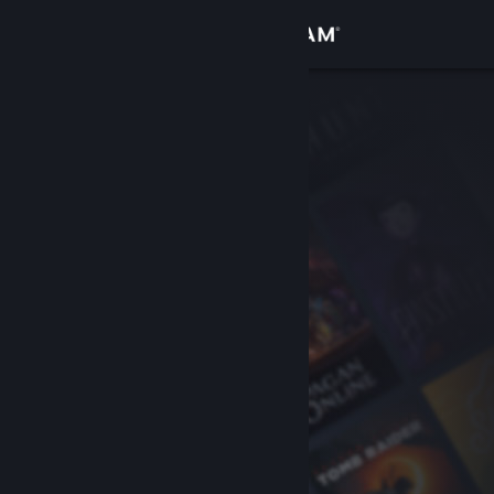
Iniciar sessão
Loja
Comunidade
Sobre
Apoio
Alterar idioma
Instala a app móvel do Steam
Ver versão para computadores