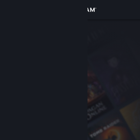
Iniciar sessão
Loja
Comunidade
Sobre
Apoio
Alterar idioma
Instala a app móvel do Steam
Ver versão para computadores