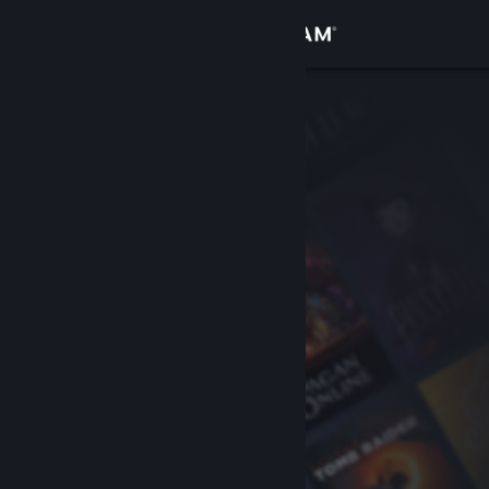
Iniciar sessão
Loja
Comunidade
Sobre
Apoio
Alterar idioma
Instala a app móvel do Steam
Ver versão para computadores