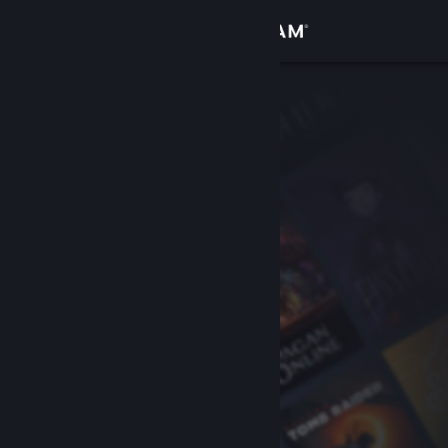
Iniciar sessão
Loja
Comunidade
Sobre
Apoio
Alterar idioma
Instala a app móvel do Steam
Ver versão para computadores