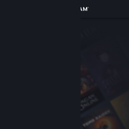
Iniciar sessão
Loja
Comunidade
Sobre
Apoio
Alterar idioma
Instala a app móvel do Steam
Ver versão para computadores