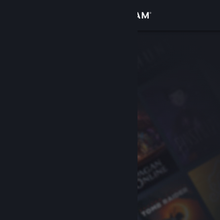
Iniciar sessão
Loja
Comunidade
Sobre
Apoio
Alterar idioma
Instala a app móvel do Steam
Ver versão para computadores