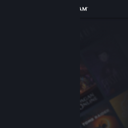
Iniciar sessão
Loja
Comunidade
Sobre
Apoio
Alterar idioma
Instala a app móvel do Steam
Ver versão para computadores