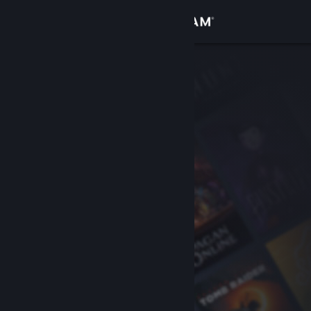
Iniciar sessão
Loja
Comunidade
Sobre
Apoio
Alterar idioma
Instala a app móvel do Steam
Ver versão para computadores