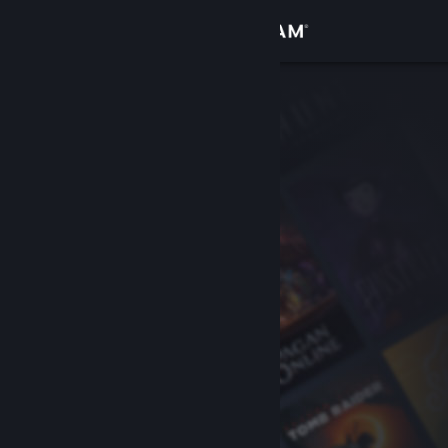
Iniciar sessão
Loja
Comunidade
Sobre
Apoio
Alterar idioma
Instala a app móvel do Steam
Ver versão para computadores