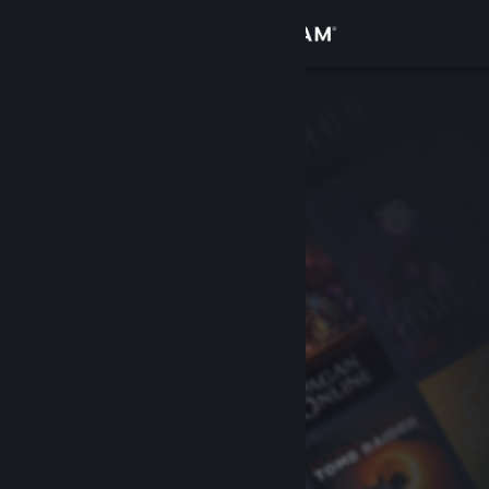
Iniciar sessão
Loja
Comunidade
Sobre
Apoio
Alterar idioma
Instala a app móvel do Steam
Ver versão para computadores