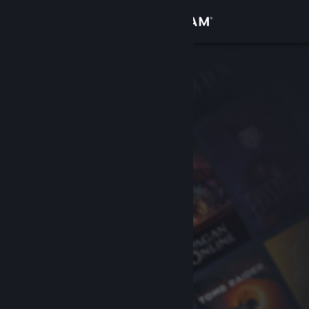
Iniciar sessão
Loja
Comunidade
Sobre
Apoio
Alterar idioma
Instala a app móvel do Steam
Ver versão para computadores