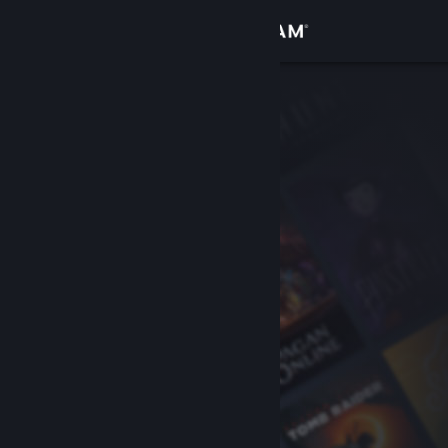
Iniciar sessão
Loja
Comunidade
Sobre
Apoio
Alterar idioma
Instala a app móvel do Steam
Ver versão para computadores