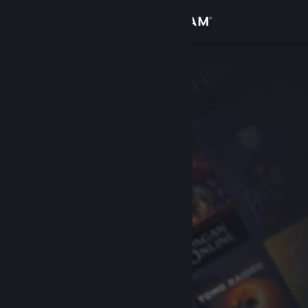
Iniciar sessão
Loja
Comunidade
Sobre
Apoio
Alterar idioma
Instala a app móvel do Steam
Ver versão para computadores