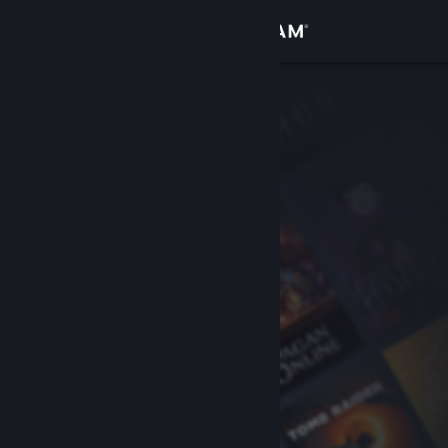
Iniciar sessão
Loja
Comunidade
Sobre
Apoio
Alterar idioma
Instala a app móvel do Steam
Ver versão para computadores