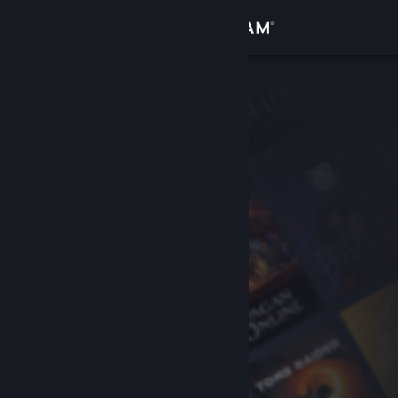
Iniciar sessão
Loja
Comunidade
Sobre
Apoio
Alterar idioma
Instala a app móvel do Steam
Ver versão para computadores