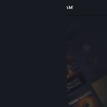
Iniciar sessão
Loja
Comunidade
Sobre
Apoio
Alterar idioma
Instala a app móvel do Steam
Ver versão para computadores