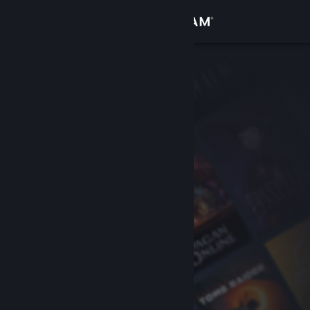
Iniciar sessão
Loja
Comunidade
Sobre
Apoio
Alterar idioma
Instala a app móvel do Steam
Ver versão para computadores