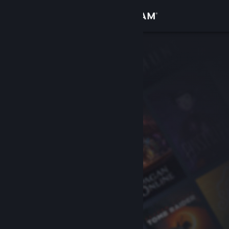
Iniciar sessão
Loja
Comunidade
Sobre
Apoio
Alterar idioma
Instala a app móvel do Steam
Ver versão para computadores