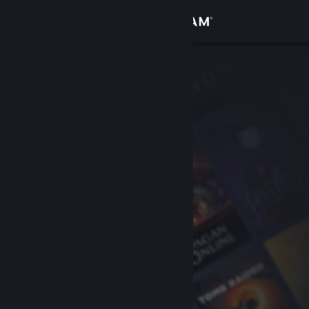
Iniciar sessão
Loja
Comunidade
Sobre
Apoio
Alterar idioma
Instala a app móvel do Steam
Ver versão para computadores