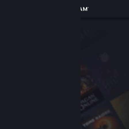
Iniciar sessão
Loja
Comunidade
Sobre
Apoio
Alterar idioma
Instala a app móvel do Steam
Ver versão para computadores