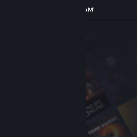
Iniciar sessão
Loja
Comunidade
Sobre
Apoio
Alterar idioma
Instala a app móvel do Steam
Ver versão para computadores