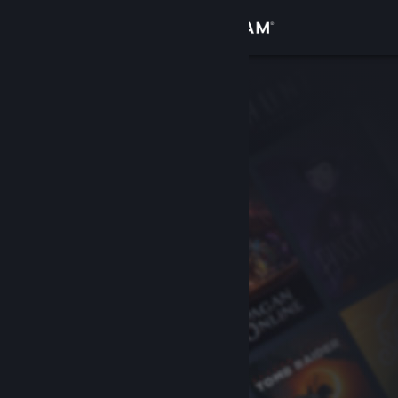
Iniciar sessão
Loja
Comunidade
Sobre
Apoio
Alterar idioma
Instala a app móvel do Steam
Ver versão para computadores