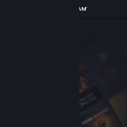
Iniciar sessão
Loja
Comunidade
Sobre
Apoio
Alterar idioma
Instala a app móvel do Steam
Ver versão para computadores