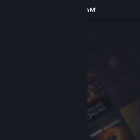
Iniciar sessão
Loja
Comunidade
Sobre
Apoio
Alterar idioma
Instala a app móvel do Steam
Ver versão para computadores